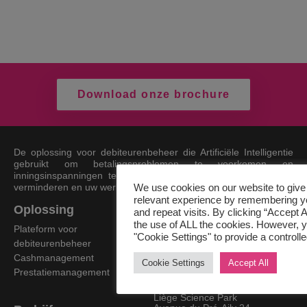
Download onze brochure
De oplossing voor debiteurenbeheer die Artificiële Intelligentie
gebruikt om betalingsproblemen te voorkomen en
inningsinspanningen te prioriteren om uw financieel risico te
verminderen en uw werkkapitaal te verbeteren.
We use cookies on our website to give
relevant experience by remembering y
Oplossing
Contact
and repeat visits. By clicking “Accept A
the use of ALL the cookies. However, y
Info@recvue.com
Plateform voor
"Cookie Settings" to provide a controll
debiteurenbeheer
+32 2 808 72 30
Cashmanagement
Cookie Settings
Accept All
Avenue des Volontaires 19,
Prestatiemanagement
1160 Brussels, Belgium
Liège Science Park